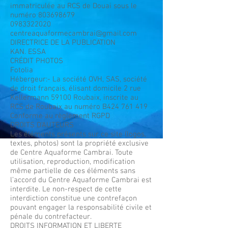
immatriculée au RCS de Douai sous le
numéro
803698679
0983322020
centreaquaformecambrai@gmail.com
DIRECTRICE DE LA PUBLICATION
KAN. ESSA
CRÉDIT PHOTOS
Fotolia
Hébergeur:- La société OVH, SAS, société
de droit français, élisant domicile 2 rue
Kellermann 59100 Roubaix, inscrite au
RCS de Roubaix au numéro B424 761 419
Conforme au règlement RGPD
DROITS D’AUTEURS
Les éléments présents sur ce site (logos,
textes, photos) sont la propriété exclusive
de Centre Aquaforme Cambrai. Toute
utilisation, reproduction, modification
même partielle de ces éléments sans
l’accord du Centre Aquaforme Cambrai est
interdite. Le non-respect de cette
interdiction constitue une contrefaçon
pouvant engager la responsabilité civile et
pénale du contrefacteur.
DROITS INFORMATION ET LIBERTE