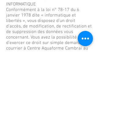
INFORMATIQUE
Conformément à la loi n° 78-17 du 6
janvier 1978 dite « informatique et
libertés », vous disposez d’un droit
d’accès, de modification, de rectification et
de suppression des données vous
concernant. Vous avez la possibilité
d’exercer ce droit sur simple demande par
courrier à Centre Aquaforme Cambrai au
33 rue des Chaudronniers à CAMBRAI
(59400), ou par e-mail à
centreaquaformecambrai@gmail.com
.
Si vous souhaitez nous poser des
questions concernant notre politique de
confidentialité ou l’utilisation de vos
données personnelles, vous pouvez nous
contacter à
centreaquaformecambrai@gmail.com
.
Les informations recueillies lors de votre
passage sur le site sont exclusivement
destinées à un usage interne et ne seront
en aucun cas communiquées à des tiers à
des fins commerciales.