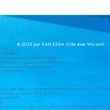
© 2023 par KAN ESSA. Crée avec Wix.com
 SITE
ME CAMBRAI
s Chaudronniers à CAMBRAI (59400),
RCS de Douai sous le numéro 803698679
treaquaformecambrai@gmail.com
A PUBLICATION
ciété OVH, SAS, société de droit français, élisant domicile 2 rue Ke
de Roubaix au numéro B424 761 419
lement RGPD
RS
ents sur ce site (logos, textes, photos) sont la propriété exclusive 