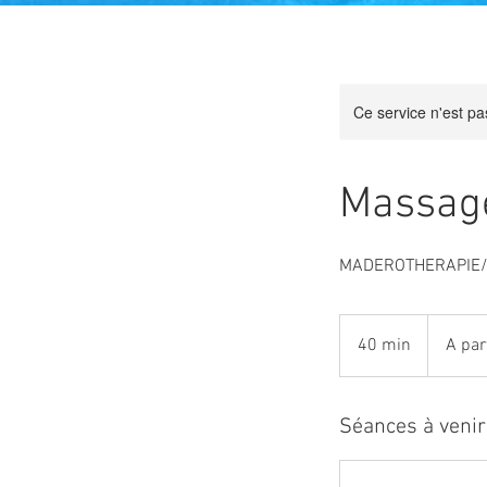
Ce service n'est pa
Massag
MADEROTHERAPIE/
A
partir
40 min
4
A par
de
29.90€
0
m
i
Séances à venir
n