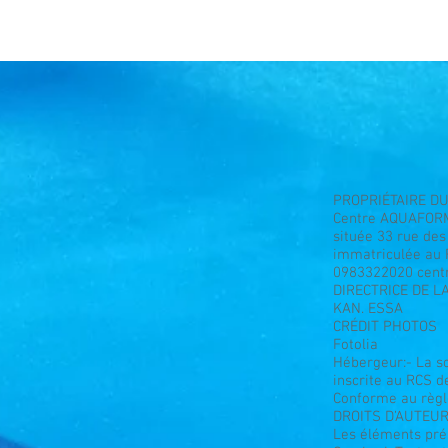
PROPRIÉTAIRE DU
Centre AQUAFOR
située 33 rue de
immatriculée au 
0983322020
cen
DIRECTRICE DE L
KAN. ESSA
CRÉDIT PHOTOS
Fotolia
Hébergeur:- La so
inscrite au RCS 
Conforme au règ
DROITS D’AUTEU
Les éléments prés