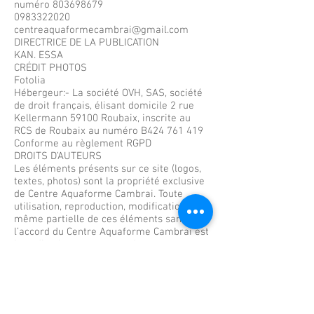
numéro
803698679
0983322020
centreaquaformecambrai@gmail.com
DIRECTRICE DE LA PUBLICATION
KAN. ESSA
CRÉDIT PHOTOS
Fotolia
Hébergeur:- La société OVH, SAS, société
de droit français, élisant domicile 2 rue
Kellermann 59100 Roubaix, inscrite au
RCS de Roubaix au numéro B424 761 419
Conforme au règlement RGPD
DROITS D’AUTEURS
Les éléments présents sur ce site (logos,
textes, photos) sont la propriété exclusive
de Centre Aquaforme Cambrai. Toute
utilisation, reproduction, modification
même partielle de ces éléments sans
l’accord du Centre Aquaforme Cambrai est
interdite. Le non-respect de cette
interdiction constitue une contrefaçon
pouvant engager la responsabilité civile et
pénale du contrefacteur.
DROITS INFORMATION ET LIBERTE
INFORMATIQUE